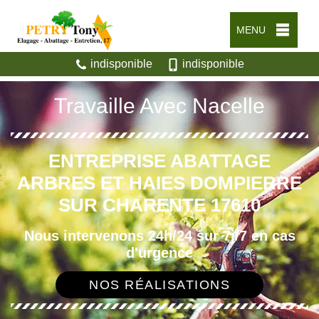
MENU
indisponible
indisponible
Travaille Avec Nacelle
ENTREPRISE ABATTAGE
ARBRES ET HAIES DOMPIERRE
SUR CHARENTE 17610
Nous intervenons 24h/24 sur 7j/7 en cas
d'urgence
NOS RÉALISATIONS