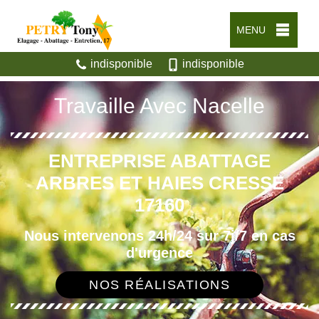
MENU
indisponible
indisponible
Travaille Avec Nacelle
ENTREPRISE ABATTAGE
ARBRES ET HAIES CRESSE
17160
Nous intervenons 24h/24 sur 7j/7 en cas
d'urgence
NOS RÉALISATIONS