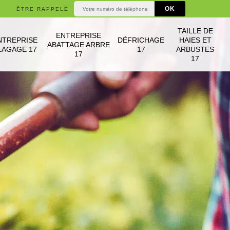
ÊTRE RAPPELÉ
TAILLE DE
ENTREPRISE
NTREPRISE
DÉFRICHAGE
HAIES ET
ABATTAGE ARBRE
LAGAGE 17
17
ARBUSTES
17
17