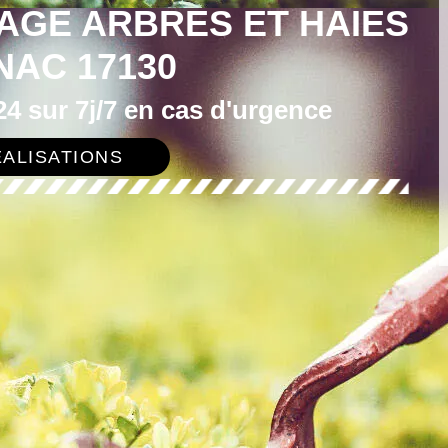
AGE ARBRES ET HAIES
NAC 17130
4 sur 7j/7 en cas d'urgence
ALISATIONS