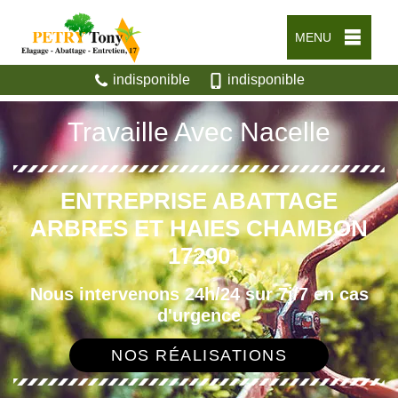
MENU
indisponible
indisponible
Travaille Avec Nacelle
ENTREPRISE ABATTAGE
ARBRES ET HAIES CHAMBON
17290
Nous intervenons 24h/24 sur 7j/7 en cas
d'urgence
NOS RÉALISATIONS