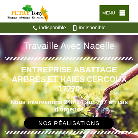
MENU
indisponible
indisponible
Travaille Avec Nacelle
ENTREPRISE ABATTAGE
ARBRES ET HAIES CERCOUX
17270
Nous intervenons 24h/24 sur 7j/7 en cas
d'urgence
NOS RÉALISATIONS