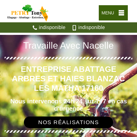
MENU
indisponible
indisponible
Travaille Avec Nacelle
ENTREPRISE ABATTAGE
ARBRES ET HAIES BLANZAC
LES MATHA 17160
Nous intervenons 24h/24 sur 7j/7 en cas
d'urgence
NOS RÉALISATIONS