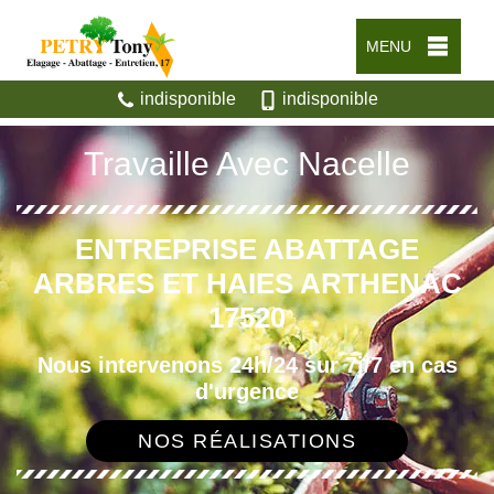
MENU
indisponible
indisponible
Travaille Avec Nacelle
ENTREPRISE ABATTAGE
ARBRES ET HAIES ARTHENAC
17520
Nous intervenons 24h/24 sur 7j/7 en cas
d'urgence
NOS RÉALISATIONS