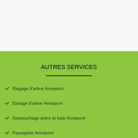
AUTRES SERVICES
Elagage d'arbre Annepont
Etetage d'arbre Annepont
Dessouchage arbre et haie Annepont
Paysagiste Annepont