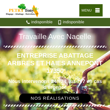
MENU
indisponible
indisponible
Travaille Avec Nacelle
ENTREPRISE ABATTAGE
ARBRES ET HAIES ANNEPONT
17350
Nous intervenons 24h/24 sur 7j/7 en cas
d'urgence
NOS RÉALISATIONS