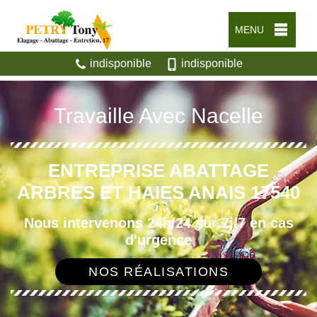
MENU
indisponible
indisponible
Travaille Avec Nacelle
ENTREPRISE ABATTAGE
ARBRES ET HAIES ANAIS 17540
Nous intervenons 24h/24 sur 7j/7 en cas
d'urgence
NOS RÉALISATIONS