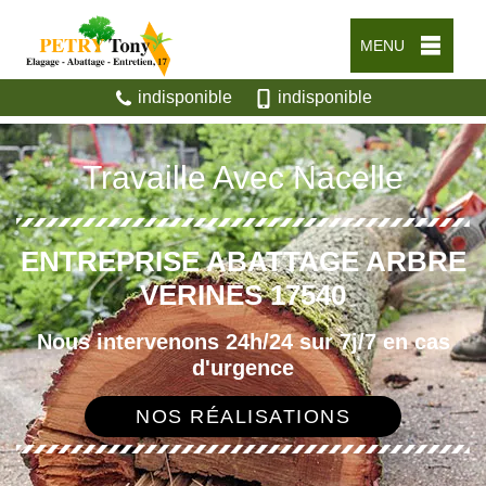
MENU
indisponible
indisponible
Travaille Avec Nacelle
ENTREPRISE ABATTAGE ARBRE
VERINES 17540
Nous intervenons 24h/24 sur 7j/7 en cas
d'urgence
NOS RÉALISATIONS