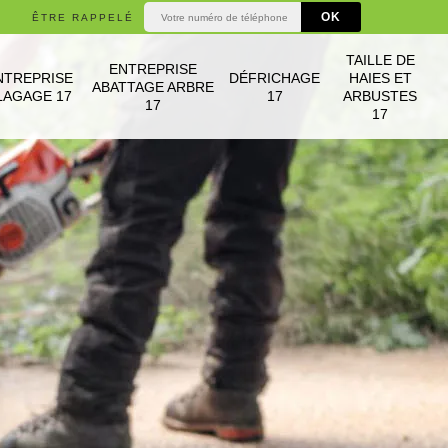
ÊTRE RAPPELÉ
TAILLE DE
ENTREPRISE
NTREPRISE
DÉFRICHAGE
HAIES ET
ABATTAGE ARBRE
LAGAGE 17
17
ARBUSTES
17
17