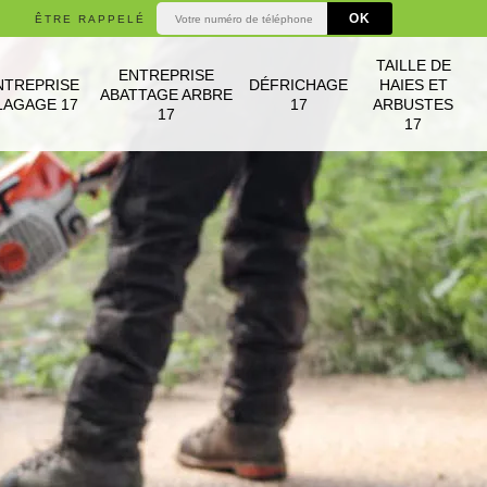
ÊTRE RAPPELÉ
TAILLE DE
ENTREPRISE
NTREPRISE
DÉFRICHAGE
HAIES ET
ABATTAGE ARBRE
LAGAGE 17
17
ARBUSTES
17
17