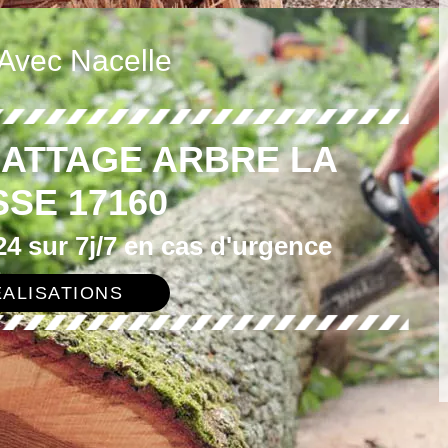
 Avec Nacelle
BATTAGE ARBRE LA
SE 17160
4 sur 7j/7 en cas d'urgence
ALISATIONS