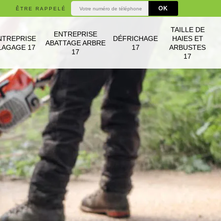
ÊTRE RAPPELÉ
TAILLE DE
ENTREPRISE
NTREPRISE
DÉFRICHAGE
HAIES ET
ABATTAGE ARBRE
LAGAGE 17
17
ARBUSTES
17
17