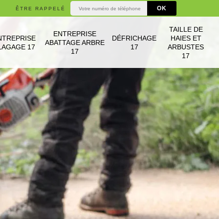
ÊTRE RAPPELÉ
TAILLE DE
ENTREPRISE
NTREPRISE
DÉFRICHAGE
HAIES ET
ABATTAGE ARBRE
LAGAGE 17
17
ARBUSTES
17
17