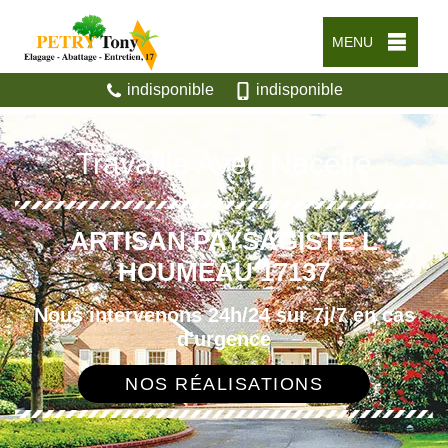
MENU
indisponible
indisponible
Travaille Avec Nacelle
ARTISAN PAYSAGISTE L
HOUMEAU 17137
Nous intervenons 24h/24 sur 7j/7 en cas
d'urgence
NOS RÉALISATIONS